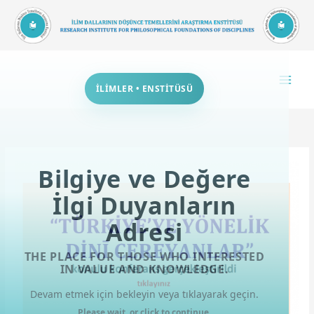
İçeriğe
atla
İLİMLER • ENSTİTÜSÜ
Bilgiye ve Değere
İlgi Duyanların
Adresi
THE PLACE FOR THOSE WHO INTERESTED
IN VALUE AND KNOWLEDGE.
Devam etmek için bekleyin veya tıklayarak geçin.
Please wait, or click to continue.