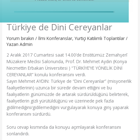
Türkiye de Dini Cereyanlar
Yorum bırakın
/
İlmi Konferanslar
,
Yurtiçi Katılımlı Toplantılar
/
Yazan
Admin
2 Aralık 2017 Cumartesi saat 14.00’de Enstitümüz Zemahşerī
Müzakere Meclisi Salonunda, Prof. Dr. Mehmet Aydın (Konya
Necmettin Erbakan Üniversitesi ) “TÜRKİYE’YE YÖNELİK DİNİ
CEREYANLAR” konulu konferansını verdi.
Sayın Mehmet AYDIN: Türkiye de “Dini Cereyanlar” (misyonerlik
faaliyetlerinin) uzunca bir süredir devam ettiğini ve bu
faaliyatlerin günümüzde de artarak sürdürüldüğünü belirterek,
faaliyetlerin gizli yürütüldüğünü ve üzerinede pek fazla
gidilmediğini/gidilemediğini vurgulayarak konuya giriş yaparak
konferansını sürdürdü.
Soru cevap kısmında da konuyu açımlayarak konferansını
sonlandırdı.