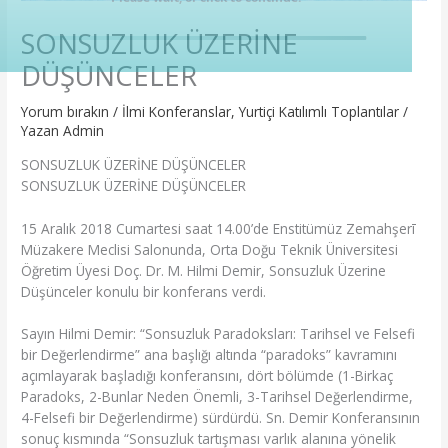
SONSUZLUK ÜZERİNE
DÜŞÜNCELER
Yorum bırakın
/
İlmi Konferanslar
,
Yurtiçi Katılımlı Toplantılar
/
Yazan
Admin
SONSUZLUK ÜZERİNE DÜŞÜNCELER
SONSUZLUK ÜZERİNE DÜŞÜNCELER
15 Aralık 2018 Cumartesi saat 14.00’de Enstitümüz Zemahşerī
Müzakere Meclisi Salonunda, Orta Doğu Teknik Üniversitesi
Öğretim Üyesi Doç. Dr. M. Hilmi Demir, Sonsuzluk Üzerine
Düşünceler konulu bir konferans verdi.
Sayın Hilmi Demir: “Sonsuzluk Paradoksları: Tarihsel ve Felsefi
bir Değerlendirme” ana başlığı altında “paradoks” kavramını
açımlayarak başladığı konferansını, dört bölümde (1-Birkaç
Paradoks, 2-Bunlar Neden Önemli, 3-Tarihsel Değerlendirme,
4-Felsefi bir Değerlendirme) sürdürdü. Sn. Demir Konferansının
sonuç kısmında “Sonsuzluk tartışması varlık alanına yönelik