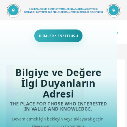
İçeriğe
atla
İLİMLER • ENSTİTÜSÜ
Bilgiye ve Değere
İlgi Duyanların
Adresi
THE PLACE FOR THOSE WHO INTERESTED
IN VALUE AND KNOWLEDGE.
Devam etmek için bekleyin veya tıklayarak geçin.
Please wait, or click to continue.