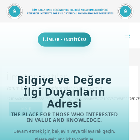
İçeriğe
atla
İLİMLER • ENSTİTÜSÜ
İlmi Toplantılar
Bilgiye ve Değere
İlgi Duyanların
Yorum bırakın
/
İlmi Konferanslar
/ Yazan
Admin
471DAA0CF5D0E288558CBDEC22372029_9D9030B5AB6732781D7C37D58E02E76DCE
Adresi
İNDIR
THE PLACE FOR THOSE WHO INTERESTED
IN VALUE AND KNOWLEDGE.
Devam etmek için bekleyin veya tıklayarak geçin.
Sonraki Yazı
→
Please wait, or click to continue.