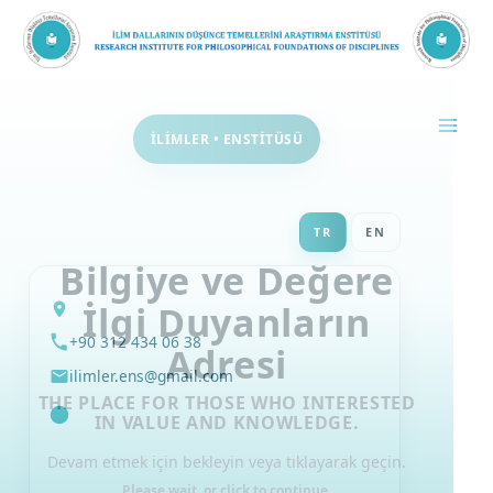
İçeriğe
atla
İLİMLER • ENSTİTÜSÜ
TR
EN
Bilgiye ve Değere
İlgi Duyanların
+90 312 434 06 38
Adresi
ilimler.ens@gmail.com
THE PLACE FOR THOSE WHO INTERESTED
IN VALUE AND KNOWLEDGE.
Devam etmek için bekleyin veya tıklayarak geçin.
Please wait, or click to continue.