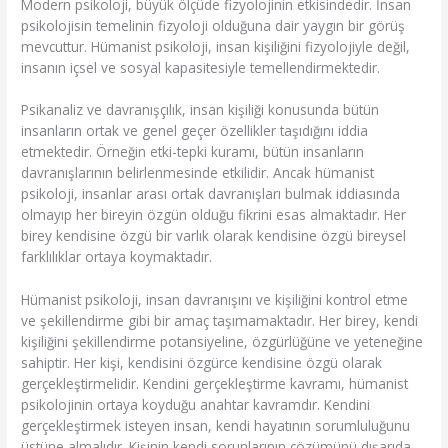
Modern psikoloji, büyük ölçüde fizyolojinin etkisindedir. İnsan
psikolojisin temelinin fizyoloji olduğuna dair yaygın bir görüş
mevcuttur. Hümanist psikoloji, insan kişiliğini fizyolojiyle değil,
insanın içsel ve sosyal kapasitesiyle temellendirmektedir.
Psikanaliz ve davranışçılık, insan kişiliği konusunda bütün
insanların ortak ve genel geçer özellikler taşıdığını iddia
etmektedir. Örneğin etki-tepki kuramı, bütün insanların
davranışlarının belirlenmesinde etkilidir. Ancak hümanist
psikoloji, insanlar arası ortak davranışları bulmak iddiasında
olmayıp her bireyin özgün olduğu fikrini esas almaktadır. Her
birey kendisine özgü bir varlık olarak kendisine özgü bireysel
farklılıklar ortaya koymaktadır.
Hümanist psikoloji, insan davranışını ve kişiliğini kontrol etme
ve şekillendirme gibi bir amaç taşımamaktadır. Her birey, kendi
kişiliğini şekillendirme potansiyeline, özgürlüğüne ve yeteneğine
sahiptir. Her kişi, kendisini özgürce kendisine özgü olarak
gerçekleştirmelidir. Kendini gerçekleştirme kavramı, hümanist
psikolojinin ortaya koyduğu anahtar kavramdır. Kendini
gerçekleştirmek isteyen insan, kendi hayatının sorumluluğunu
üstüne almalıdır. Kişinin kendi sorunlarının çözümünü dışarıda