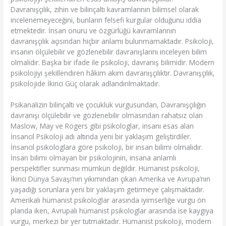
Davranışçılık, zihin ve bilinçaltı kavramlarının bilimsel olarak
incelenemeyeceğini, bunların felsefi kurgular olduğunu iddia
etmektedir. İnsan onuru ve özgürlüğü kavramlarının
davranışçılık açısından hiçbir anlamı bulunmamaktadır. Psikoloji,
insanın ölçülebilir ve gözlenebilir davranışlarını inceleyen bilim
olmalıdır. Başka bir ifade ile psikoloji, davranış bilimidir. Modern
psikolojiyi şekillendiren hâkim akım davranışçılıktır. Davranışçılık,
psikolojide İkinci Güç olarak adlandırılmaktadır.
Psikanalizin bilinçaltı ve çocukluk vurgusundan, Davranışçılığın
davranışı ölçülebilir ve gözlenebilir olmasından rahatsız olan
Maslow, May ve Rogers gibi psikologlar, insanı esas alan
İnsancıl Psikoloji adı altında yeni bir yaklaşım geliştirdiler.
İnsancıl psikologlara göre psikoloji, bir insan bilimi olmalıdır.
İnsan bilimi olmayan bir psikolojinin, insana anlamlı
perspektifler sunması mümkün değildir. Hümanist psikoloji,
İkinci Dünya Savaşı’nın yıkımından çıkan Amerika ve Avrupa’nın
yaşadığı sorunlara yeni bir yaklaşım getirmeye çalışmaktadır.
Amerikalı hümanist psikologlar arasında iyimserliğe vurgu ön
planda iken, Avrupalı hümanist psikologlar arasında ise kaygıya
vurgu, merkezi bir yer tutmaktadır. Hümanist psikoloji, modern