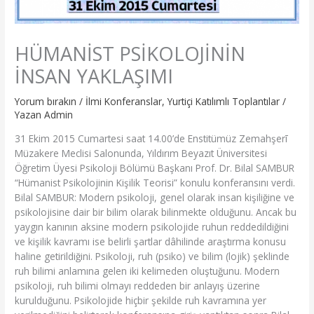
HÜMANİST PSİKOLOJİNİN
İNSAN YAKLAŞIMI
Yorum bırakın
/
İlmi Konferanslar
,
Yurtiçi Katılımlı Toplantılar
/
Yazan
Admin
31 Ekim 2015 Cumartesi saat 14.00’de Enstitümüz Zemahşerī
Müzakere Meclisi Salonunda, Yıldırım Beyazıt Üniversitesi
Öğretim Üyesi Psikoloji Bölümü Başkanı Prof. Dr. Bilal SAMBUR
“Hümanist Psikolojinin Kişilik Teorisi” konulu konferansını verdi.
Bilal SAMBUR: Modern psikoloji, genel olarak insan kişiliğine ve
psikolojisine dair bir bilim olarak bilinmekte olduğunu. Ancak bu
yaygın kanının aksine modern psikolojide ruhun reddedildiğini
ve kişilik kavramı ise belirli şartlar dâhilinde araştırma konusu
haline getirildiğini. Psikoloji, ruh (psiko) ve bilim (lojik) şeklinde
ruh bilimi anlamına gelen iki kelimeden oluştuğunu. Modern
psikoloji, ruh bilimi olmayı reddeden bir anlayış üzerine
kurulduğunu. Psikolojide hiçbir şekilde ruh kavramına yer