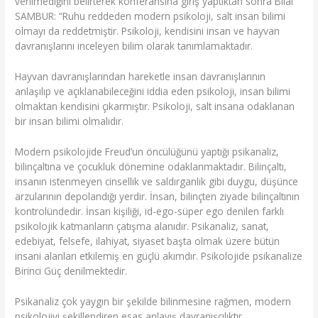
verilmediğini belirterek konferansına giriş yaptıktan sonra Bilal
SAMBUR: “Ruhu reddeden modern psikoloji, salt insan bilimi
olmayı da reddetmiştir. Psikoloji, kendisini insan ve hayvan
davranışlarını inceleyen bilim olarak tanımlamaktadır.
Hayvan davranışlarından hareketle insan davranışlarının
anlaşılıp ve açıklanabileceğini iddia eden psikoloji, insan bilimi
olmaktan kendisini çıkarmıştır. Psikoloji, salt insana odaklanan
bir insan bilimi olmalıdır.
Modern psikolojide Freud’un öncülüğünü yaptığı psikanaliz,
bilinçaltına ve çocukluk dönemine odaklanmaktadır. Bilinçaltı,
insanın istenmeyen cinsellik ve saldırganlık gibi duygu, düşünce
arzularının depolandığı yerdir. İnsan, bilinçten ziyade bilinçaltının
kontrolündedir. İnsan kişiliği, id-ego-süper ego denilen farklı
psikolojik katmanların çatışma alanıdır. Psikanaliz, sanat,
edebiyat, felsefe, ilahiyat, siyaset başta olmak üzere bütün
insani alanları etkilemiş en güçlü akımdır. Psikolojide psikanalize
Birinci Güç denilmektedir.
Psikanaliz çok yaygın bir şekilde bilinmesine rağmen, modern
psikolojiyi şekillendiren esas anlayış davranışçılıktır.