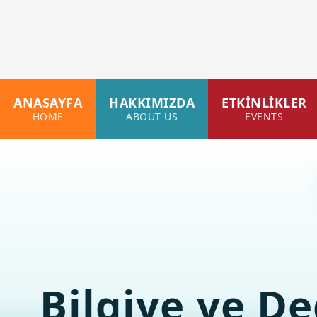
İçeriğe
atla
ANASAYFA
HAKKIMIZDA
ETKİNLİKLER
HOME
ABOUT US
EVENTS
Bilgiye ve De