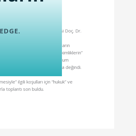
EDGE.
limleri Fakültesi öğretim üyesi Doç. Dr.
”, “insan doğası” ve “farklılıkların
la ilgili kimlikler” ve “etnik kimliklerin”
 kültürleri içinde barındıran toplum
ada” deneyim ve uygulamalarına değindi.
iyle” ilgili koşulları için “hukuk” ve
rla toplantı son buldu.