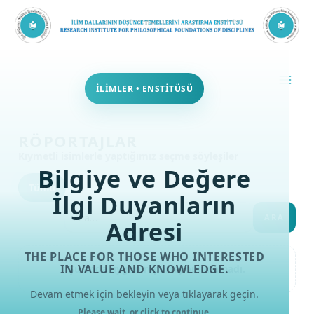
İçeriğe
atla
İLİMLER • ENSTİTÜSÜ
RÖPORTAJLAR
Kıymetli isimlerle yaptığımız seçme söyleşiler
Bilgiye ve Değere
Tümü
İlgi Duyanların
ARA
Adresi
THE PLACE FOR THOSE WHO INTERESTED
IN VALUE AND KNOWLEDGE.
Şu anda uygun röportaj bulunamadı.
Devam etmek için bekleyin veya tıklayarak geçin.
Please wait, or click to continue.