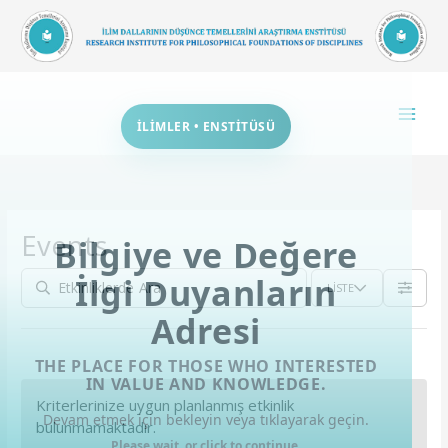
İçeriğe
atla
İLİMLER • ENSTİTÜSÜ
Events
Bilgiye ve Değere
İlgi Duyanların
LISTE
Adresi
THE PLACE FOR THOSE WHO INTERESTED
IN VALUE AND KNOWLEDGE.
Kriterlerinize uygun planlanmış etkinlik
Devam etmek için bekleyin veya tıklayarak geçin.
bulunmamaktadır.
Please wait, or click to continue.