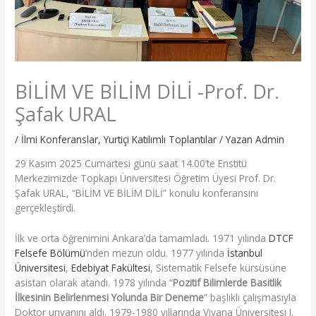
BİLİM VE BİLİM DİLİ -Prof. Dr.
Şafak URAL
/
İlmi Konferanslar
,
Yurtiçi Katılımlı Toplantılar
/ Yazan
Admin
29 Kasım 2025 Cumartesi günü saat 14.00’te Enstitü
Merkezimizde Topkapı Üniversitesi Öğretim Üyesi Prof. Dr.
Şafak URAL, “BİLİM VE BİLİM DİLİ” konulu konferansını
gerçekleştirdi.
İlk ve orta öğrenimini Ankara’da tamamladı. 1971 yılında
DTCF
Felsefe Bölümü
‘nden mezun oldu. 1977 yılında
İstanbul
Üniversitesi
,
Edebiyat Fakültesi
, Sistematik Felsefe kürsüsüne
asistan olarak atandı. 1978 yılında “
Pozitif Bilimlerde Basitlik
İlkesinin Belirlenmesi Yolunda Bir Deneme
” başlıklı çalışmasıyla
Doktor unvanını aldı. 1979-1980 yıllarında Viyana Üniversitesi I.