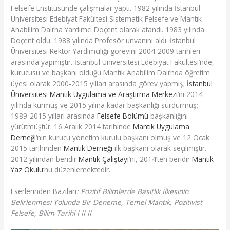
Felsefe Enstitüsünde çalışmalar yaptı. 1982 yılında İstanbul
Üniversitesi Edebiyat Fakültesi Sistematik Felsefe ve Mantık
Anabilim Dalı’na Yardımcı Doçent olarak atandı. 1983 yılında
Doçent oldu. 1988 yılında Profesör unvanını aldı. İstanbul
Üniversitesi Rektör Yardımcılığı görevini 2004-2009 tarihleri
arasında yapmıştır. İstanbul Üniversitesi Edebiyat Fakültesi’nde,
kurucusu ve başkanı olduğu Mantık Anabilim Dalı’nda öğretim
üyesi olarak 2000-2015 yılları arasında görev yapmış;
İstanbul
Üniversitesi Mantık Uygulama ve Araştırma Merkezi
‘ni 2014
yılında kurmuş ve 2015 yılına kadar başkanlığı sürdürmüş;
1989-2015 yılları arasında
Felsefe Bölümü
başkanlığını
yürütmüştür. 16 Aralık 2014 tarihinde
Mantık Uygulama
Derneği
‘nin kurucu yönetim kurulu başkanı olmuş ve 12 Ocak
2015 tarihinden
Mantık Derneği
ilk başkanı olarak seçilmiştir.
2012 yılından beridir
Mantık Çalıştayı
‘nı, 2014’ten beridir
Mantık
Yaz Okulu
‘nu düzenlemektedir.
Eserlerinden Bazıları
: Pozitif Bilimlerde Basitlik İlkesinin
Belirlenmesi Yolunda Bir Deneme, Temel Mantık,
Pozitivist
Felsefe, Bilim Tarihi I II II